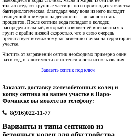
имеющиеся в водах сточных масла и жиры. В септик не
только оседают крупные частицы но и производится очистка
бактериологическая, благодаря чему вода из него выходит
очищенной примерно на девяносто — девяносто пять
процентов. После септика вода попадает в колодец
распределительный, который позволяет ей впитываться в
грунт с крайне низкой скоростью, что в свою очередь
препятствует возможному загрязнению почвы на территории
участка.
Чистить от загрязнений септик необходимо примерно один
раз в год, в зависимости от интенсивности использования.
Заказать септик под ключ
Заказать доставку железобетонных колец и
копку септика на вашем участке в Наро-
Фоминске вы можете по телефону:
8(916)022-11-77
Варианты и типы септиков из
бетонных колец для обустройства