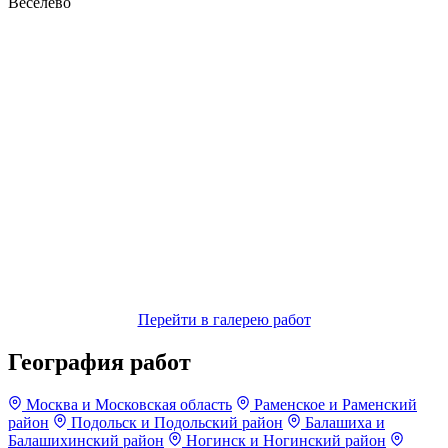
Веселёво
Перейти в галерею работ
География работ
Москва и Московская область
Раменское и Раменский
район
Подольск и Подольский район
Балашиха и
Балашихинский район
Ногинск и Ногинский район