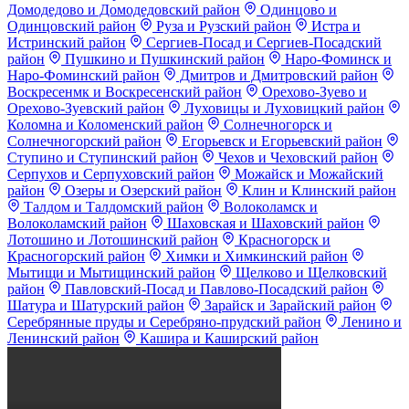
Домодедово и Домодедовский район
Одинцово и
Одинцовский район
Руза и Рузский район
Истра и
Истринский район
Сергиев-Посад и Сергиев-Посадский
район
Пушкино и Пушкинский район
Наро-Фоминск и
Наро-Фоминский район
Дмитров и Дмитровский район
Воскресенмк и Воскресенский район
Орехово-Зуево и
Орехово-Зуевский район
Луховицы и Луховицкий район
Коломна и Коломенский район
Солнечногорск и
Солнечногорский район
Егорьевск и Егорьевский район
Ступино и Ступинский район
Чехов и Чеховский район
Серпухов и Серпуховский район
Можайск и Можайский
район
Озеры и Озерский район
Клин и Клинский район
Талдом и Талдомский район
Волоколамск и
Волоколамский район
Шаховская и Шаховский район
Лотошино и Лотошинский район
Красногорск и
Красногорский район
Химки и Химкинский район
Мытищи и Мытищинский район
Щелково и Щелковский
район
Павловский-Посад и Павлово-Посадский район
Шатура и Шатурский район
Зарайск и Зарайский район
Серебрянные пруды и Серебряно-прудский район
Ленино и
Ленинский район
Кашира и Каширский район