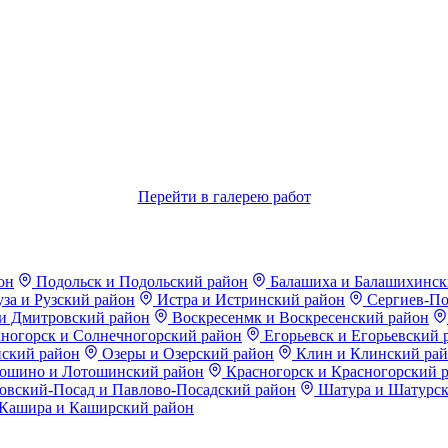
Перейти в галерею работ
он
Подольск и Подольский район
Балашиха и Балашихинск
за и Рузский район
Истра и Истринский район
Сергиев-По
и Дмитровский район
Воскресенмк и Воскресенский район
ногорск и Солнечногорский район
Егорьевск и Егорьевский 
ский район
Озеры и Озерский район
Клин и Клинский ра
ошино и Лотошинский район
Красногорск и Красногорский 
вский-Посад и Павлово-Посадский район
Шатура и Шатурск
Кашира и Каширский район