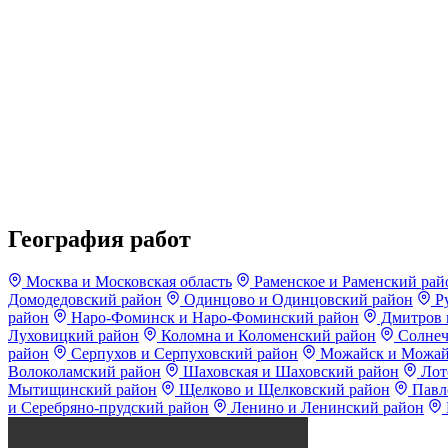
География работ
Москва и Московская область
Раменское и Раменский рай
Домодедовский район
Одинцово и Одинцовский район
Ру
район
Наро-Фоминск и Наро-Фоминский район
Дмитров 
Луховицкий район
Коломна и Коломенский район
Солнеч
район
Серпухов и Серпуховский район
Можайск и Можай
Волоколамский район
Шаховская и Шаховский район
Лот
Мытищинский район
Щелково и Щелковский район
Павло
и Серебряно-прудский район
Ленино и Ленинский район