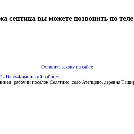
ажа септика вы можете позвонить по тел
Оставить заявку на сайте
а? - Наро-Фоминский район
инец, рабочий посёлок Селятино, село Атепцево, деревня Ташир