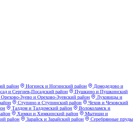
ий район
Ногинск и Ногинский район
Домодедово и
сад и Сергиев-Посадский район
Пушкино и Пушкинский
Орехово-Зуево и Орехово-Зуевский район
Луховицы и
район
Ступино и Ступинский район
Чехов и Чеховский
йон
Талдом и Талдомский район
Волоколамск и
район
Химки и Химкинский район
Мытищи и
ий район
Зарайск и Зарайский район
Серебрянные пруды