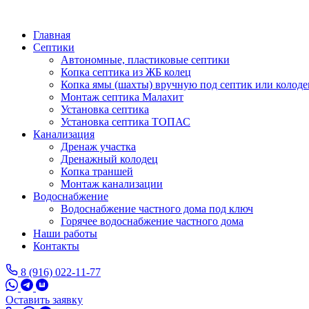
Перейти
к
Главная
основному
Септики
содержанию
Автономные, пластиковые септики
Копка септика из ЖБ колец
Копка ямы (шахты) вручную под септик или колоде
Монтаж септика Малахит
Установка септика
Установка септика ТОПАС
Канализация
Дренаж участка
Дренажный колодец
Копка траншей
Монтаж канализации
Водоснабжение
Водоснабжение частного дома под ключ
Горячее водоснабжение частного дома
Наши работы
Контакты
8 (916) 022-11-77
Оставить заявку