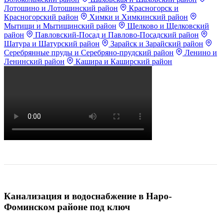
Лотошино и Лотошинский район
Красногорск и
Красногорский район
Химки и Химкинский район
Мытищи и Мытищинский район
Щелково и Щелковский
район
Павловский-Посад и Павлово-Посадский район
Шатура и Шатурский район
Зарайск и Зарайский район
Серебрянные пруды и Серебряно-прудский район
Ленино и
Ленинский район
Кашира и Каширский район
Канализация и водоснабжение в Наро-
Фоминском районе под ключ