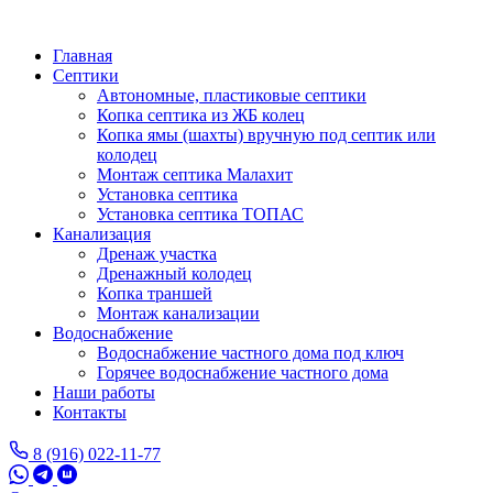
Перейти
к
Главная
основному
Септики
содержанию
Автономные, пластиковые септики
Копка септика из ЖБ колец
Копка ямы (шахты) вручную под септик или
колодец
Монтаж септика Малахит
Установка септика
Установка септика ТОПАС
Канализация
Дренаж участка
Дренажный колодец
Копка траншей
Монтаж канализации
Водоснабжение
Водоснабжение частного дома под ключ
Горячее водоснабжение частного дома
Наши работы
Контакты
8 (916) 022-11-77