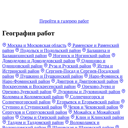
Перейти в галерею работ
География работ
Москва и Московская область
Раменское и Раменский
район
Подольск и Подольский район
Балашиха и
Балашихинский район
Ногинск и Ногинский район
Домодедово и Домодедовский район
Одинцово и
Одинцовский район
Руза и Рузский район
Истра и
Истринский район
Сергиев-Посад и Сергиев-Посадский
район
Пушкино и Пушкинский район
Наро-Фоминск и
Наро-Фоминский район
Дмитров и Дмитровский район
Воскресенмк и Воскресенский район
Орехово-Зуево и
Орехово-Зуевский район
Луховицы и Луховицкий район
Коломна и Коломенский район
Солнечногорск и
Солнечногорский район
Егорьевск и Егорьевский район
Ступино и Ступинский район
Чехов и Чеховский район
Серпухов и Серпуховский район
Можайск и Можайский
район
Озеры и Озерский район
Клин и Клинский район
Талдом и Талдомский район
Волоколамск и
Волоколамский район
Шаховская и Шаховский район