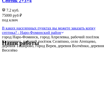
Септик 2+3+4
7.2 куб.
75000 руб ₽
под ключ
В каких населенных пунктах вы можете заказать копку
септика? - Наро-Фоминский район
город Наро-Фоминск, город Апрелевка, рабочий посёлок
Калининец, рабочий посёлок Селятино, село Атепцево,
Наши работы
деревня Таширово, город Верея, деревня Волчёнки, деревня
Веселёво